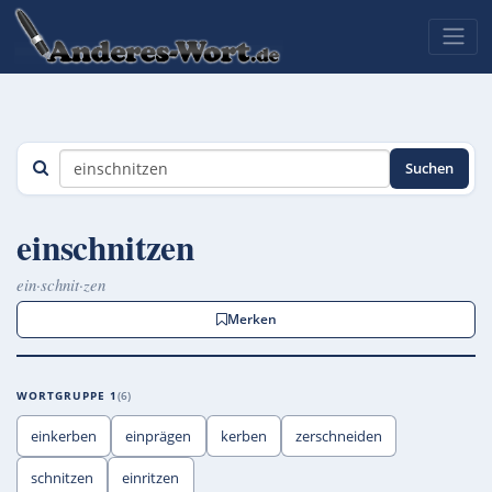
Suchen
einschnitzen
ein·schnit·zen
Merken
WORTGRUPPE 1
6
einkerben
einprägen
kerben
zerschneiden
schnitzen
einritzen