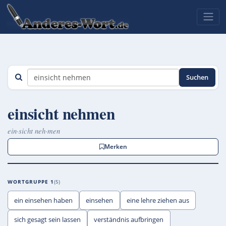
Suchen
einsicht nehmen
ein·sicht neh·men
Merken
WORTGRUPPE 1
5
ein einsehen haben
einsehen
eine lehre ziehen aus
sich gesagt sein lassen
verständnis aufbringen