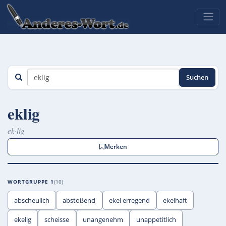
Suchen
eklig
ek·lig
Merken
WORTGRUPPE 1
10
abscheulich
abstoßend
ekel erregend
ekelhaft
ekelig
scheisse
unangenehm
unappetitlich