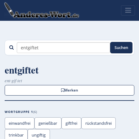
Suchen
entgiftet
ent·gif·tet
Merken
WORTGRUPPE 1
6
einwandfrei
genießbar
giftfrei
rückstandsfrei
trinkbar
ungiftig