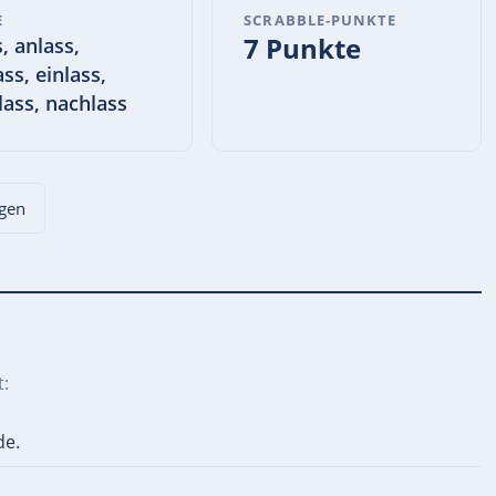
E
SCRABBLE-PUNKTE
7 Punkte
, anlass,
ss, einlass,
lass, nachlass
agen
:
de.