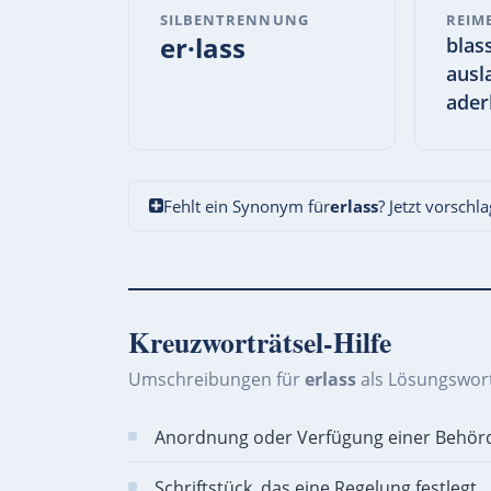
SILBENTRENNUNG
REIM
er·lass
blass
ausla
ader
Fehlt ein Synonym für
erlass
? Jetzt vorschl
Kreuzworträtsel-Hilfe
Umschreibungen für
erlass
als Lösungswort
Anordnung oder Verfügung einer Behör
Schriftstück, das eine Regelung festlegt.