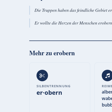
Die Truppen haben das feindliche Gebiet er
Er wollte die Herzen der Menschen erobern
Mehr zu
erobern
SILBENTRENNUNG
REIM
er·obern
albe
wabe
bubb