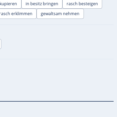
kupieren
in besitz bringen
rasch besteigen
rasch erklimmen
gewaltsam nehmen