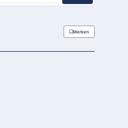
Merken