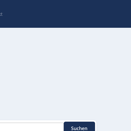
kt
Suchen