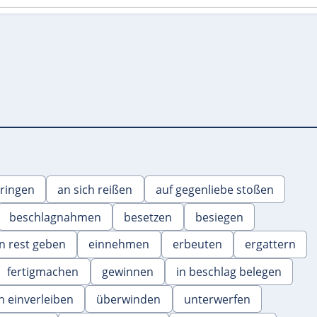
bringen
an sich reißen
auf gegenliebe stoßen
beschlagnahmen
besetzen
besiegen
n rest geben
einnehmen
erbeuten
ergattern
fertigmachen
gewinnen
in beschlag belegen
h einverleiben
überwinden
unterwerfen