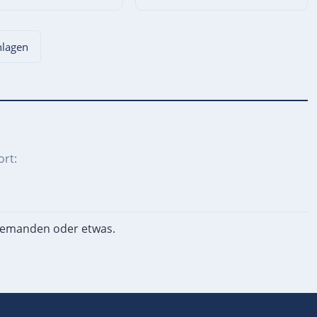
hlagen
rt:
 jemanden oder etwas.