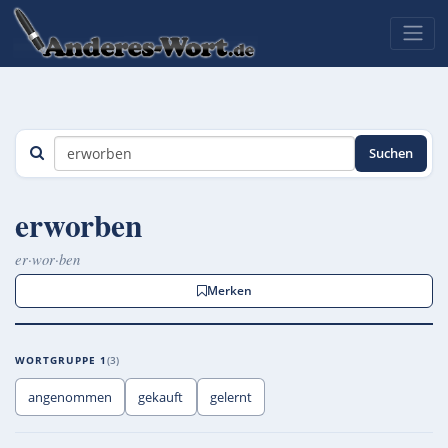
Suchen
erworben
er·wor·ben
Merken
WORTGRUPPE 1
3
angenommen
gekauft
gelernt