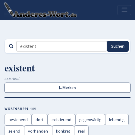
Suchen
existent
exis·tent
Merken
WORTGRUPPE 1
9
bestehend
dort
existierend
gegenwärtig
lebendig
seiend
vorhanden
konkret
real