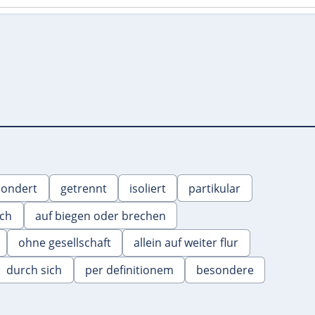
sondert
getrennt
isoliert
partikular
ich
auf biegen oder brechen
ohne gesellschaft
allein auf weiter flur
durch sich
per definitionem
besondere