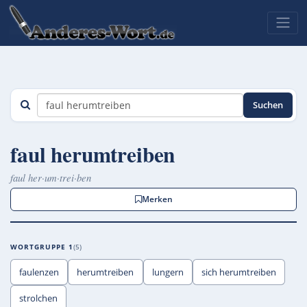
Suchen
faul herumtreiben
faul her·um·trei·ben
Merken
WORTGRUPPE 1
5
faulenzen
herumtreiben
lungern
sich herumtreiben
strolchen