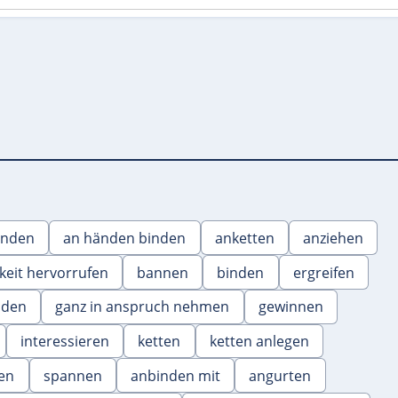
inden
an händen binden
anketten
anziehen
eit hervorrufen
bannen
binden
ergreifen
nden
ganz in anspruch nehmen
gewinnen
interessieren
ketten
ketten anlegen
zen
spannen
anbinden mit
angurten