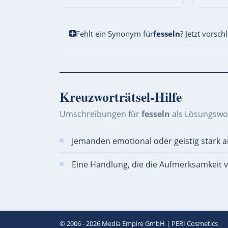
Fehlt ein Synonym für
fesseln
? Jetzt vorsch
Kreuzworträtsel-Hilfe
Umschreibungen für
fesseln
als Lösungswo
Jemanden emotional oder geistig stark 
Eine Handlung, die die Aufmerksamkeit v
© 2006 - 2026
Media Empire GmbH
|
PERI Cosmetics