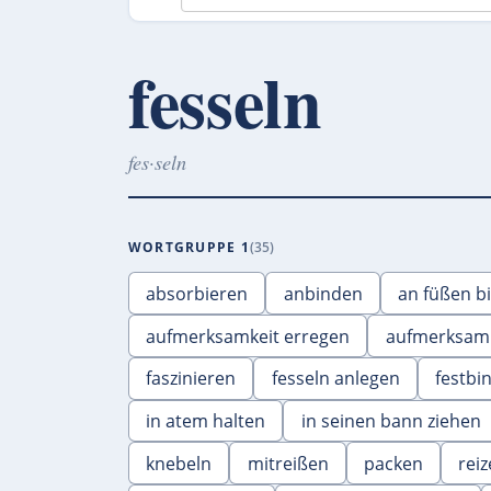
fesseln
fes·seln
WORTGRUPPE 1
35
absorbieren
anbinden
an füßen b
aufmerksamkeit erregen
aufmerksamk
faszinieren
fesseln anlegen
festbi
in atem halten
in seinen bann ziehen
knebeln
mitreißen
packen
rei