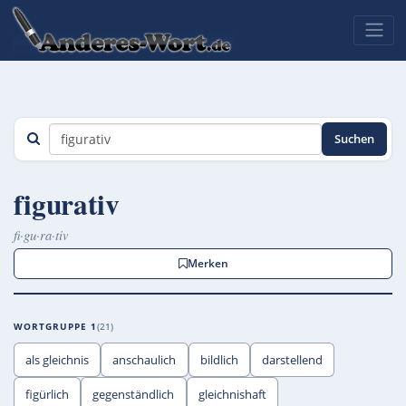
Suchen
figurativ
fi·gu·ra·tiv
Merken
WORTGRUPPE 1
21
als gleichnis
anschaulich
bildlich
darstellend
figürlich
gegenständlich
gleichnishaft