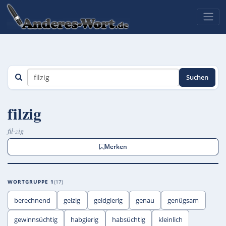
Suchen
filzig
fil·zig
Merken
WORTGRUPPE 1
17
berechnend
geizig
geldgierig
genau
genügsam
gewinnsüchtig
habgierig
habsüchtig
kleinlich