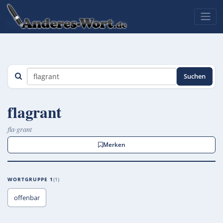
Suchen
flagrant
fla·grant
Merken
WORTGRUPPE 1
1
offenbar