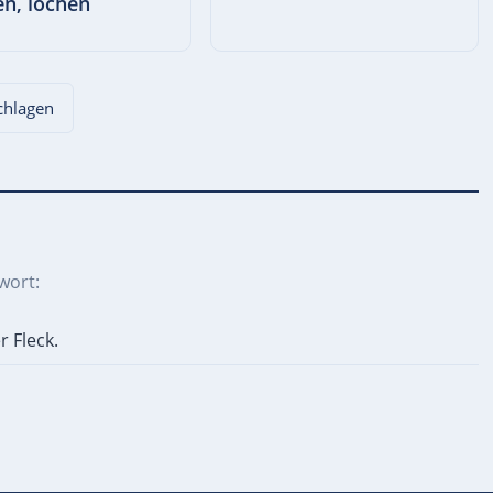
en, lochen
schlagen
wort:
r Fleck.