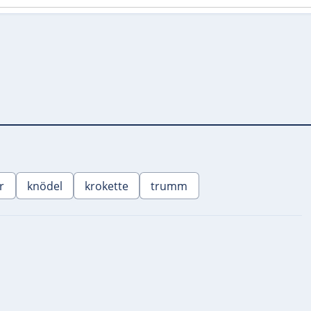
r
knödel
krokette
trumm