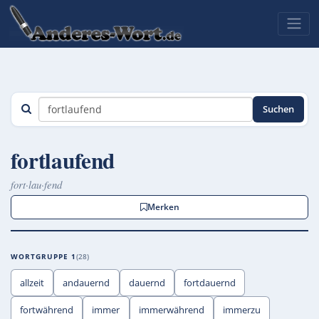
Suchen
fortlaufend
fort·lau·fend
Merken
WORTGRUPPE 1
28
allzeit
andauernd
dauernd
fortdauernd
fortwährend
immer
immerwährend
immerzu