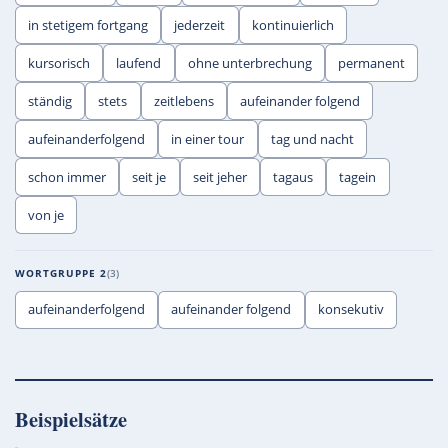
in stetigem fortgang
jederzeit
kontinuierlich
kursorisch
laufend
ohne unterbrechung
permanent
ständig
stets
zeitlebens
aufeinander folgend
aufeinanderfolgend
in einer tour
tag und nacht
schon immer
seit je
seit jeher
tagaus
tagein
von je
WORTGRUPPE 2
3
aufeinanderfolgend
aufeinander folgend
konsekutiv
Beispielsätze