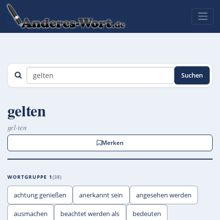
Suchen
gelten
gel·ten
Merken
WORTGRUPPE 1
38
achtung genießen
anerkannt sein
angesehen werden
ausmachen
beachtet werden als
bedeuten