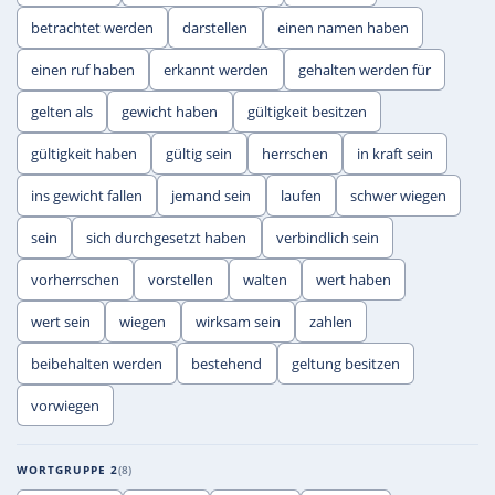
betrachtet werden
darstellen
einen namen haben
einen ruf haben
erkannt werden
gehalten werden für
gelten als
gewicht haben
gültigkeit besitzen
gültigkeit haben
gültig sein
herrschen
in kraft sein
ins gewicht fallen
jemand sein
laufen
schwer wiegen
sein
sich durchgesetzt haben
verbindlich sein
vorherrschen
vorstellen
walten
wert haben
wert sein
wiegen
wirksam sein
zahlen
beibehalten werden
bestehend
geltung besitzen
vorwiegen
WORTGRUPPE 2
8