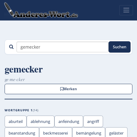
Suchen
gemecker
ge·me·cker
Merken
WORTGRUPPE 1
14
aburteil
ablehnung
anfeindung
angriff
beanstandung
beckmesserei
bemängelung
geläster