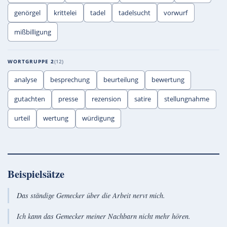
genörgel
krittelei
tadel
tadelsucht
vorwurf
mißbilligung
WORTGRUPPE 2
12
analyse
besprechung
beurteilung
bewertung
gutachten
presse
rezension
satire
stellungnahme
urteil
wertung
würdigung
Beispielsätze
Das ständige Gemecker über die Arbeit nervt mich.
Ich kann das Gemecker meiner Nachbarn nicht mehr hören.