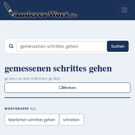
Suchen
gemessenen schrittes gehen
ge·mes·se·nen schrit·tes ge·hen
Merken
WORTGRUPPE 1
2
feierlichen schrittes gehen
schreiten