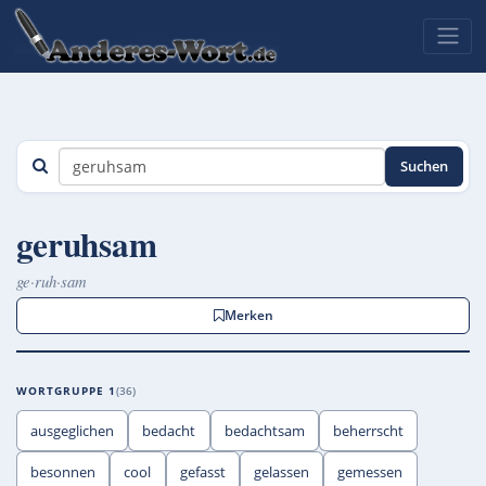
Suchen
geruhsam
ge·ruh·sam
Merken
WORTGRUPPE 1
36
ausgeglichen
bedacht
bedachtsam
beherrscht
besonnen
cool
gefasst
gelassen
gemessen