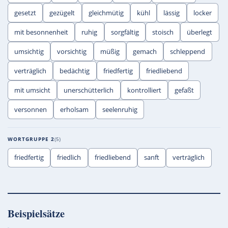
gesetzt
gezügelt
gleichmütig
kühl
lässig
locker
mit besonnenheit
ruhig
sorgfältig
stoisch
überlegt
umsichtig
vorsichtig
müßig
gemach
schleppend
verträglich
bedächtig
friedfertig
friedliebend
mit umsicht
unerschütterlich
kontrolliert
gefaßt
versonnen
erholsam
seelenruhig
WORTGRUPPE 2
5
friedfertig
friedlich
friedliebend
sanft
verträglich
Beispielsätze