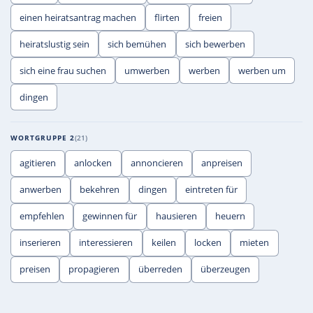
einen heiratsantrag machen
flirten
freien
heiratslustig sein
sich bemühen
sich bewerben
sich eine frau suchen
umwerben
werben
werben um
dingen
WORTGRUPPE 2
21
agitieren
anlocken
annoncieren
anpreisen
anwerben
bekehren
dingen
eintreten für
empfehlen
gewinnen für
hausieren
heuern
inserieren
interessieren
keilen
locken
mieten
preisen
propagieren
überreden
überzeugen