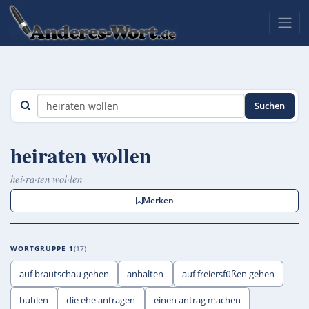
Suchen
heiraten wollen
hei·ra·ten wol·len
Merken
WORTGRUPPE 1
17
auf brautschau gehen
anhalten
auf freiersfüßen gehen
buhlen
die ehe antragen
einen antrag machen