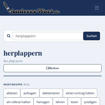
Suchen
herplappern
her·plap·pern
Merken
WORTGRUPPE 1
15
ablesen
aufsagen
deklamieren
einen vortrag halten
ein referat halten
hersagen
lehren
lesen
predigen