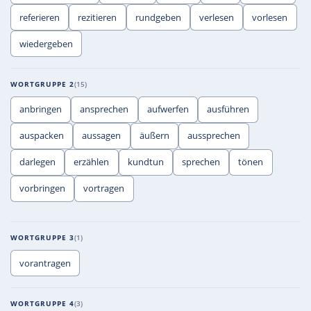
referieren
rezitieren
rundgeben
verlesen
vorlesen
wiedergeben
WORTGRUPPE 2
15
anbringen
ansprechen
aufwerfen
ausführen
auspacken
aussagen
äußern
aussprechen
darlegen
erzählen
kundtun
sprechen
tönen
vorbringen
vortragen
WORTGRUPPE 3
1
vorantragen
WORTGRUPPE 4
3