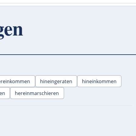
gen
ereinkommen
hineingeraten
hineinkommen
fen
hereinmarschieren