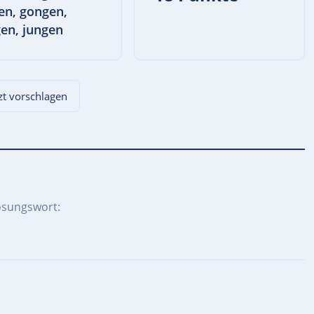
en, gongen,
en, jungen
tzt vorschlagen
ösungswort: