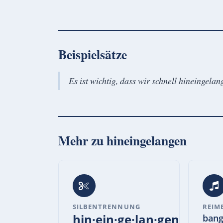
Beispielsätze
Es ist wichtig, dass wir schnell hineingelang
Mehr zu
hineingelangen
SILBENTRENNUNG
REIM
hin·ein·ge·lan·gen
bang