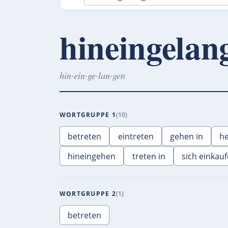
hineingelan
hin·ein·ge·lan·gen
WORTGRUPPE 1
10
betreten
eintreten
gehen in
h
hineingehen
treten in
sich einkau
WORTGRUPPE 2
1
betreten