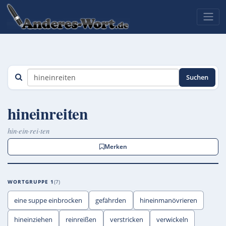
Suchen
hineinreiten
hin·ein·rei·ten
Merken
WORTGRUPPE 1
7
eine suppe einbrocken
gefährden
hineinmanövrieren
hineinziehen
reinreißen
verstricken
verwickeln