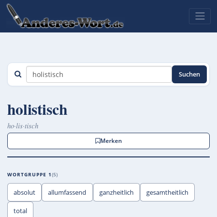
Suchen
holistisch
ho·lis·tisch
Merken
WORTGRUPPE 1
5
absolut
allumfassend
ganzheitlich
gesamtheitlich
total