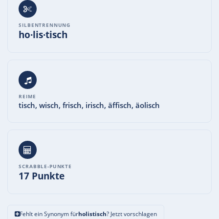
SILBENTRENNUNG
ho·lis·tisch
REIME
tisch, wisch, frisch, irisch, äffisch, äolisch
SCRABBLE-PUNKTE
17 Punkte
Fehlt ein Synonym für
holistisch
? Jetzt vorschlagen