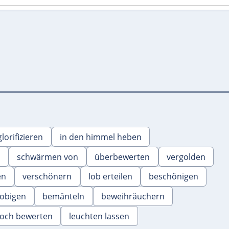
glorifizieren
in den himmel heben
n
schwärmen von
überbewerten
vergolden
en
verschönern
lob erteilen
beschönigen
lobigen
bemänteln
beweihräuchern
hoch bewerten
leuchten lassen