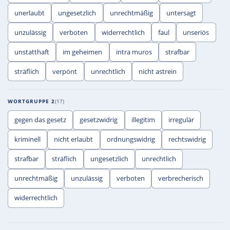
unerlaubt
ungesetzlich
unrechtmäßig
untersagt
unzulässig
verboten
widerrechtlich
faul
unseriös
unstatthaft
im geheimen
intra muros
strafbar
sträflich
verpönt
unrechtlich
nicht astrein
WORTGRUPPE 2
17
gegen das gesetz
gesetzwidrig
illegitim
irregulär
kriminell
nicht erlaubt
ordnungswidrig
rechtswidrig
strafbar
sträflich
ungesetzlich
unrechtlich
unrechtmäßig
unzulässig
verboten
verbrecherisch
widerrechtlich