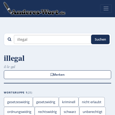
Suchen
illegal
il·le·gal
Merken
WORTGRUPPE 1
25
gesetzeswidrig
gesetzwidrig
kriminell
nicht erlaubt
ordnungswidrig
rechtswidrig
schwarz
unberechtigt