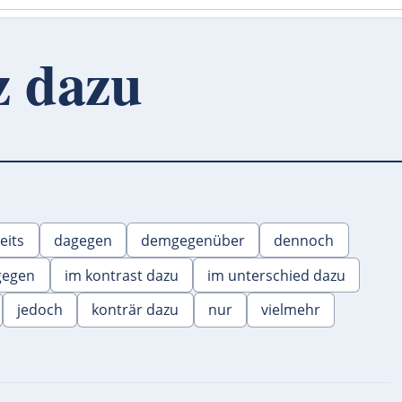
z dazu
eits
dagegen
demgegenüber
dennoch
gegen
im kontrast dazu
im unterschied dazu
jedoch
konträr dazu
nur
vielmehr