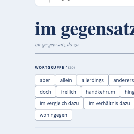
im gegensat
im ge·gen·satz da·zu
WORTGRUPPE 1
20
aber
allein
allerdings
anderers
doch
freilich
handkehrum
hin
im vergleich dazu
im verhältnis dazu
wohingegen