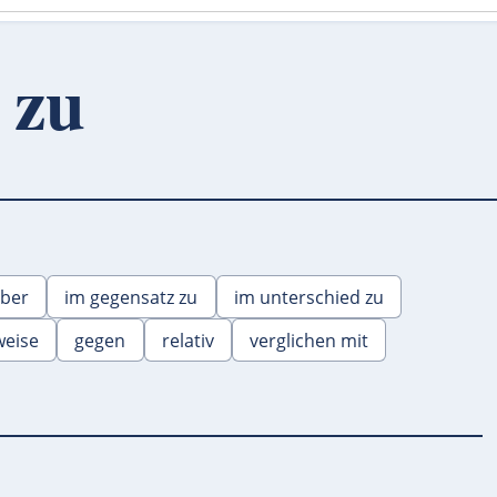
 zu
ber
im gegensatz zu
im unterschied zu
weise
gegen
relativ
verglichen mit