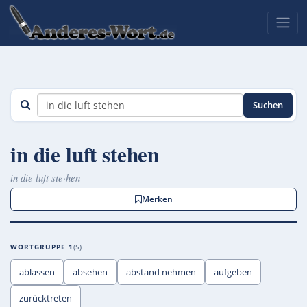
Suchen
in die luft stehen
in die luft ste·hen
Merken
WORTGRUPPE 1
5
ablassen
absehen
abstand nehmen
aufgeben
zurücktreten