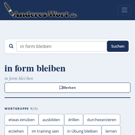
Suchen
in form bleiben
in form blei·ben
Merken
WORTGRUPPE 1
15
etwas einüben
ausbilden
drillen
durchexerzieren
erziehen
im training sein
in Übung bleiben
lernen