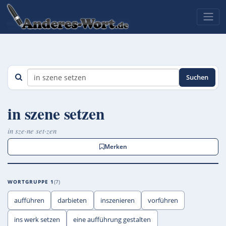
Suchen
in szene setzen
in sze·ne set·zen
Merken
WORTGRUPPE 1
7
aufführen
darbieten
inszenieren
vorführen
ins werk setzen
eine aufführung gestalten