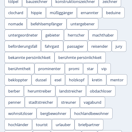
tölpel
bauzeichner
konstruktionszeichner
zeichner
clochard
hippie
müßiggänger
ernannter
beduine
nomade
befehlsempfänger
untergebener
untergeordneter
gebieter
herrscher
machthaber
beförderungsfall
fahrgast
passagier
reisender
jury
bekannte persönlichkeit
berühmte persönlichkeit
berühmtheit
prominenter
promi
star
vip
bekloppter
dussel
esel
holzkopf
kretin
mentor
berber
herumtreiber
landstreicher
obdachloser
penner
stadtstreicher
streuner
vagabund
wohnsitzloser
bergbewohner
hochlandbewohner
hochländer
tourist
urlauber
briefpartner