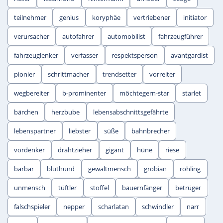
teilnehmer
genius
koryphäe
vertriebener
initiator
verursacher
autofahrer
automobilist
fahrzeugführer
fahrzeuglenker
verfasser
respektsperson
avantgardist
pionier
schrittmacher
trendsetter
vorreiter
wegbereiter
b-prominenter
möchtegern-star
starlet
bärchen
herzbube
lebensabschnittsgefährte
lebenspartner
liebster
süße
bahnbrecher
vordenker
drahtzieher
gigant
hüne
riese
barbar
bluthund
gewaltmensch
grobian
rohling
unmensch
tüftler
stoffel
bauernfänger
betrüger
falschspieler
nepper
scharlatan
schwindler
narr