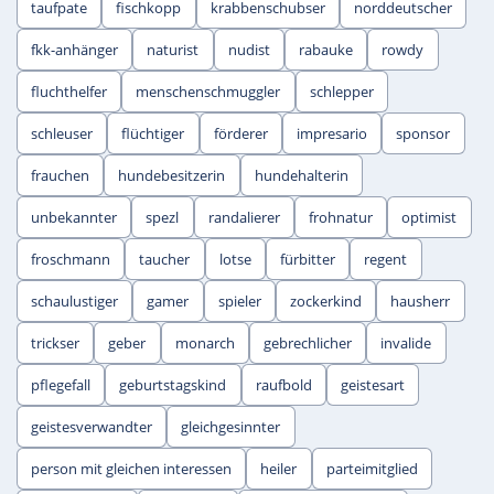
taufpate
fischkopp
krabbenschubser
norddeutscher
fkk-anhänger
naturist
nudist
rabauke
rowdy
fluchthelfer
menschenschmuggler
schlepper
schleuser
flüchtiger
förderer
impresario
sponsor
frauchen
hundebesitzerin
hundehalterin
unbekannter
spezl
randalierer
frohnatur
optimist
froschmann
taucher
lotse
fürbitter
regent
schaulustiger
gamer
spieler
zockerkind
hausherr
trickser
geber
monarch
gebrechlicher
invalide
pflegefall
geburtstagskind
raufbold
geistesart
geistesverwandter
gleichgesinnter
person mit gleichen interessen
heiler
parteimitglied