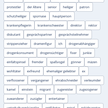
protestler
der Ältere
senior
heiliger
patron
schutzheiliger
spürnase
hauptperson
krankenpflegerin
krankenschwester
direktor
rektor
diskutant
gesprächspartner
gesprächsteilnehmer
strippenzieher
dramenfigur
ich
drogenabhängiger
drogenkonsument
drogensüchtiger
fixer
junkie
einfaltspinsel
fremder
spaßvogel
gönner
mäzen
wohltäter
exfreund
ehemaliger geliebter
ex
verflossener
vergangener
ehrabschneider
verleumder
kamel
einstein
migrant
zugereister
zugezogener
zuwanderer
zuzügler
entertainer
unterhaltungskünstler
entführter
geisel
gekidnappter