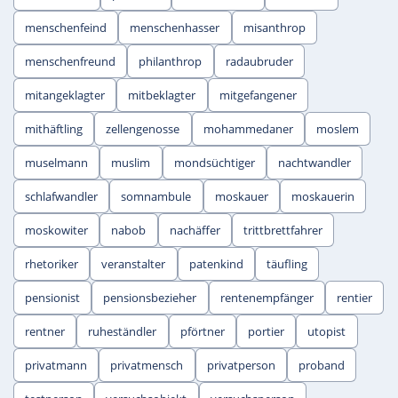
menschenfeind
menschenhasser
misanthrop
menschenfreund
philanthrop
radaubruder
mitangeklagter
mitbeklagter
mitgefangener
mithäftling
zellengenosse
mohammedaner
moslem
muselmann
muslim
mondsüchtiger
nachtwandler
schlafwandler
somnambule
moskauer
moskauerin
moskowiter
nabob
nachäffer
trittbrettfahrer
rhetoriker
veranstalter
patenkind
täufling
pensionist
pensionsbezieher
rentenempfänger
rentier
rentner
ruheständler
pförtner
portier
utopist
privatmann
privatmensch
privatperson
proband