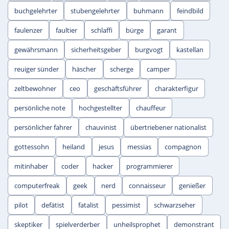
buchgelehrter
stubengelehrter
buhmann
feindbild
faulenzer
faultier
schlaffi
bürge
garant
gewährsmann
sicherheitsgeber
burgvogt
kastellan
reuiger sünder
häscher
scherge
camper
zeltbewohner
ceo
geschäftsführer
charakterfigur
persönliche note
hochgestellter
chauffeur
persönlicher fahrer
chauvinist
übertriebener nationalist
gottessohn
heiland
jesus
messias
compagnon
mitinhaber
coder
hacker
programmierer
computerfreak
geek
nerd
connaisseur
genießer
pilot
defätist
fatalist
pessimist
schwarzseher
skeptiker
spielverderber
unheilsprophet
demonstrant