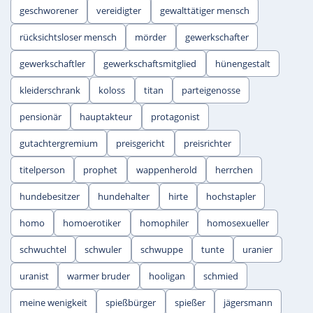
geschworener
vereidigter
gewalttätiger mensch
rücksichtsloser mensch
mörder
gewerkschafter
gewerkschaftler
gewerkschaftsmitglied
hünengestalt
kleiderschrank
koloss
titan
parteigenosse
pensionär
hauptakteur
protagonist
gutachtergremium
preisgericht
preisrichter
titelperson
prophet
wappenherold
herrchen
hundebesitzer
hundehalter
hirte
hochstapler
homo
homoerotiker
homophiler
homosexueller
schwuchtel
schwuler
schwuppe
tunte
uranier
uranist
warmer bruder
hooligan
schmied
meine wenigkeit
spießbürger
spießer
jägersmann