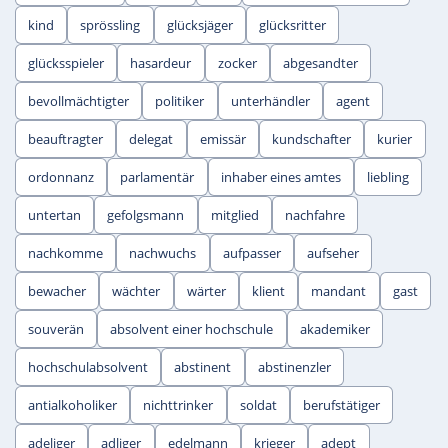
kind
sprössling
glücksjäger
glücksritter
glücksspieler
hasardeur
zocker
abgesandter
bevollmächtigter
politiker
unterhändler
agent
beauftragter
delegat
emissär
kundschafter
kurier
ordonnanz
parlamentär
inhaber eines amtes
liebling
untertan
gefolgsmann
mitglied
nachfahre
nachkomme
nachwuchs
aufpasser
aufseher
bewacher
wächter
wärter
klient
mandant
gast
souverän
absolvent einer hochschule
akademiker
hochschulabsolvent
abstinent
abstinenzler
antialkoholiker
nichttrinker
soldat
berufstätiger
adeliger
adliger
edelmann
krieger
adept