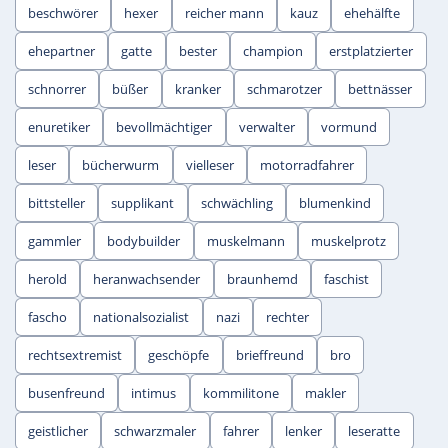
beschwörer
hexer
reicher mann
kauz
ehehälfte
ehepartner
gatte
bester
champion
erstplatzierter
schnorrer
büßer
kranker
schmarotzer
bettnässer
enuretiker
bevollmächtiger
verwalter
vormund
leser
bücherwurm
vielleser
motorradfahrer
bittsteller
supplikant
schwächling
blumenkind
gammler
bodybuilder
muskelmann
muskelprotz
herold
heranwachsender
braunhemd
faschist
fascho
nationalsozialist
nazi
rechter
rechtsextremist
geschöpfe
brieffreund
bro
busenfreund
intimus
kommilitone
makler
geistlicher
schwarzmaler
fahrer
lenker
leseratte