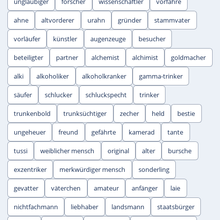
ungläubiger
forscher
wissenschaftler
vorfahre
ahne
altvorderer
urahn
gründer
stammvater
vorläufer
künstler
augenzeuge
besucher
beteiligter
partner
alchemist
alchimist
goldmacher
alki
alkoholiker
alkoholkranker
gamma-trinker
säufer
schlucker
schluckspecht
trinker
trunkenbold
trunksüchtiger
zecher
held
bestie
ungeheuer
freund
gefährte
kamerad
tante
tussi
weiblicher mensch
original
alter
bursche
exzentriker
merkwürdiger mensch
sonderling
gevatter
väterchen
amateur
anfänger
laie
nichtfachmann
liebhaber
landsmann
staatsbürger