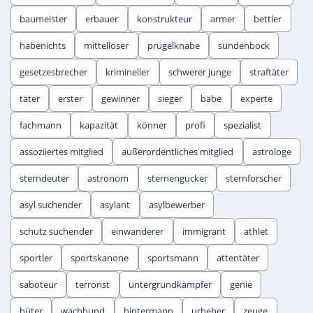
baumeister
erbauer
konstrukteur
armer
bettler
habenichts
mittelloser
prügelknabe
sündenbock
gesetzesbrecher
krimineller
schwerer junge
straftäter
täter
erster
gewinner
sieger
bäbe
experte
fachmann
kapazität
könner
profi
spezialist
assoziiertes mitglied
außerordentliches mitglied
astrologe
sterndeuter
astronom
sternengucker
sternforscher
asyl suchender
asylant
asylbewerber
schutz suchender
einwanderer
immigrant
athlet
sportler
sportskanone
sportsmann
attentäter
saboteur
terrorist
untergrundkämpfer
genie
hüter
wachhund
hintermann
urheber
zeuge