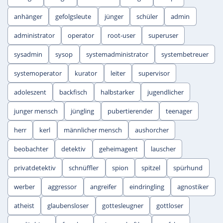
anhänger
gefolgsleute
jünger
schüler
admin
administrator
operator
root-user
superuser
sysadmin
sysop
systemadministrator
systembetreuer
systemoperator
kurator
leiter
supervisor
adoleszent
backfisch
halbstarker
jugendlicher
junger mensch
jüngling
pubertierender
teenager
herr
kerl
männlicher mensch
aushorcher
beobachter
detektiv
geheimagent
lauscher
privatdetektiv
schnüffler
spion
spitzel
spürhund
werber
aggressor
angreifer
eindringling
agnostiker
atheist
glaubensloser
gottesleugner
gottloser