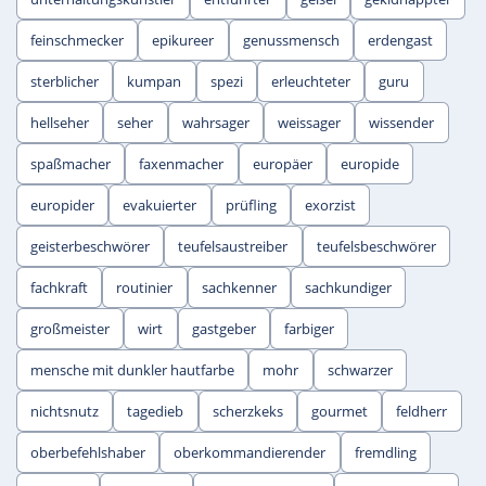
feinschmecker
epikureer
genussmensch
erdengast
sterblicher
kumpan
spezi
erleuchteter
guru
hellseher
seher
wahrsager
weissager
wissender
spaßmacher
faxenmacher
europäer
europide
europider
evakuierter
prüfling
exorzist
geisterbeschwörer
teufelsaustreiber
teufelsbeschwörer
fachkraft
routinier
sachkenner
sachkundiger
großmeister
wirt
gastgeber
farbiger
mensche mit dunkler hautfarbe
mohr
schwarzer
nichtsnutz
tagedieb
scherzkeks
gourmet
feldherr
oberbefehlshaber
oberkommandierender
fremdling