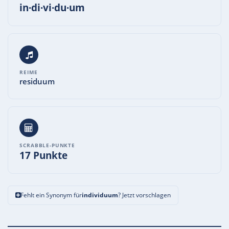
in·di·vi·du·um
REIME
residuum
SCRABBLE-PUNKTE
17 Punkte
Fehlt ein Synonym für
individuum
? Jetzt vorschlagen