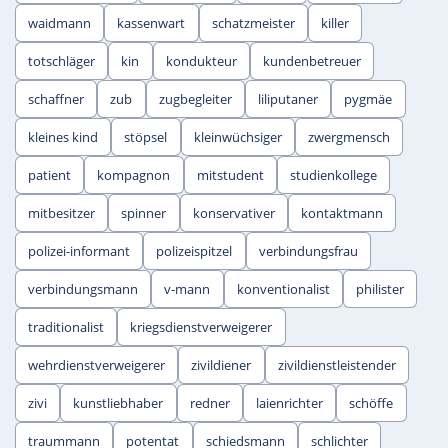
waidmann
kassenwart
schatzmeister
killer
totschläger
kin
kondukteur
kundenbetreuer
schaffner
zub
zugbegleiter
liliputaner
pygmäe
kleines kind
stöpsel
kleinwüchsiger
zwergmensch
patient
kompagnon
mitstudent
studienkollege
mitbesitzer
spinner
konservativer
kontaktmann
polizei-informant
polizeispitzel
verbindungsfrau
verbindungsmann
v-mann
konventionalist
philister
traditionalist
kriegsdienstverweigerer
wehrdienstverweigerer
zivildiener
zivildienstleistender
zivi
kunstliebhaber
redner
laienrichter
schöffe
traummann
potentat
schiedsmann
schlichter