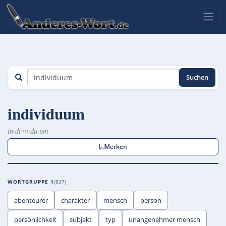
Suchen
individuum
in·di·vi·du·um
Merken
WORTGRUPPE 1
837
abenteurer
charakter
mensch
person
persönlichkeit
subjekt
typ
unangenehmer mensch