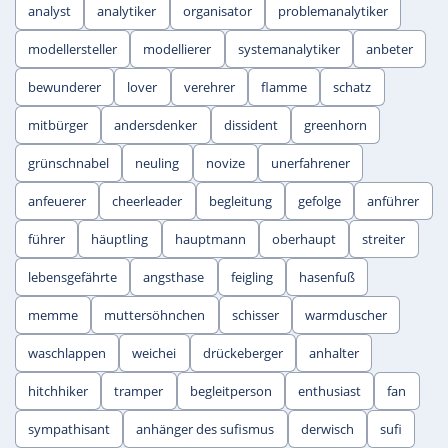
analyst
analytiker
organisator
problemanalytiker
modellersteller
modellierer
systemanalytiker
anbeter
bewunderer
lover
verehrer
flamme
schatz
mitbürger
andersdenker
dissident
greenhorn
grünschnabel
neuling
novize
unerfahrener
anfeuerer
cheerleader
begleitung
gefolge
anführer
führer
häuptling
hauptmann
oberhaupt
streiter
lebensgefährte
angsthase
feigling
hasenfuß
memme
muttersöhnchen
schisser
warmduscher
waschlappen
weichei
drückeberger
anhalter
hitchhiker
tramper
begleitperson
enthusiast
fan
sympathisant
anhänger des sufismus
derwisch
sufi