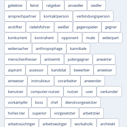
geliebter
feind
ratgeber
ansiedler
siedler
ansprechpartner
kontaktperson
verbindungsperson
anstifter
rädelsführer
weißer
gegenspieler
gegner
konkurrent
kontrahent
opponent
rivale
widerpart
widersacher
anthropophage
kannibale
menschenfresser
antisemit
judengegner
anwärter
aspirant
assessor
kandidat
bewerber
anweiser
einweiser
instrukteur
vorarbeiter
anwender
benutzer
computer-nutzer
nutzer
user
verkünder
vorkämpfer
boss
chef
dienstvorgesetzter
hohes tier
superior
vorgesetzter
arbeitstier
arbeitssüchtiger
arbeitswütiger
workaholic
architekt