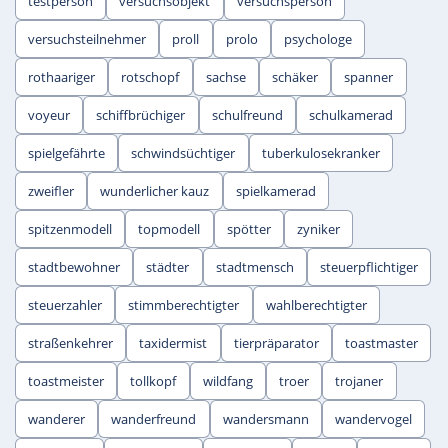
testperson
versuchsobjekt
versuchsperson
versuchsteilnehmer
proll
prolo
psychologe
rothaariger
rotschopf
sachse
schäker
spanner
voyeur
schiffbrüchiger
schulfreund
schulkamerad
spielgefährte
schwindsüchtiger
tuberkulosekranker
zweifler
wunderlicher kauz
spielkamerad
spitzenmodell
topmodell
spötter
zyniker
stadtbewohner
städter
stadtmensch
steuerpflichtiger
steuerzahler
stimmberechtigter
wahlberechtigter
straßenkehrer
taxidermist
tierpräparator
toastmaster
toastmeister
tollkopf
wildfang
troer
trojaner
wanderer
wanderfreund
wandersmann
wandervogel