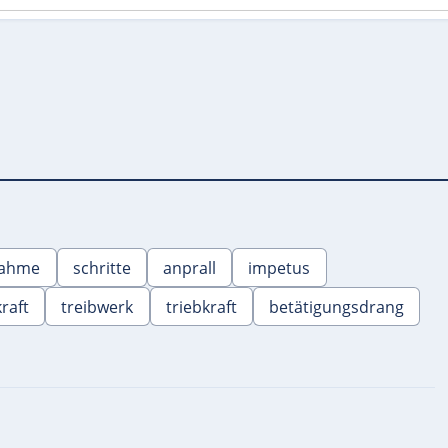
ahme
schritte
anprall
impetus
raft
treibwerk
triebkraft
betätigungsdrang