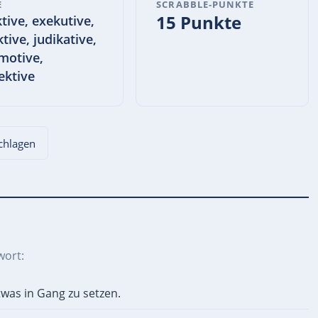
E
SCRABBLE-PUNKTE
15 Punkte
ktive, exekutive,
tive, judikative,
motive,
ektive
schlagen
wort:
was in Gang zu setzen.