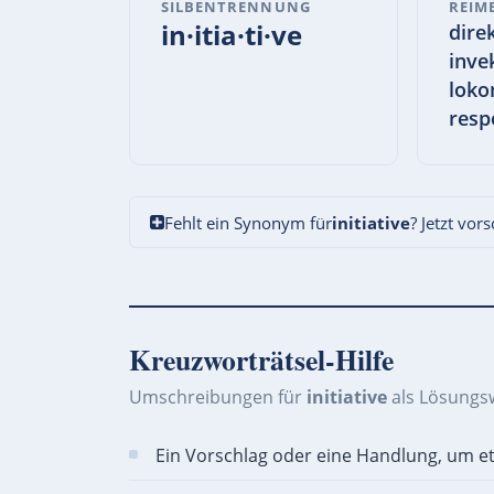
SILBENTRENNUNG
REIM
in·itia·ti·ve
dire
invek
loko
resp
Fehlt ein Synonym für
initiative
? Jetzt vor
Kreuzworträtsel-Hilfe
Umschreibungen für
initiative
als Lösungs
Ein Vorschlag oder eine Handlung, um et