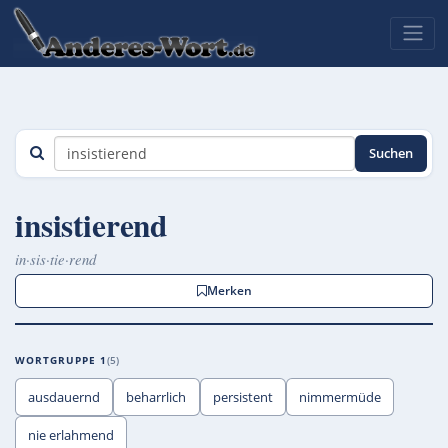
Suchen
insistierend
in·sis·tie·rend
Merken
WORTGRUPPE 1
5
ausdauernd
beharrlich
persistent
nimmermüde
nie erlahmend