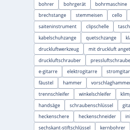
bohrer
bohrgerät
bohrmaschine
brechstange
stemmeisen
cello
saiteninstrument
clipschelle
tasc
kabelschuhzange
quetschzange
kl
druckluftwerkzeug
mit druckluft ange
druckluftschrauber
pressluftschraub
e-gitarre
elektrogitarre
stromgitar
fäustel
hammer
vorschlaghamme
trennschleifer
winkelschleifer
klim
handsäge
schraubenschlüssel
git
heckenschere
heckenschneider
in
sechskant-stiftschlüssel
kernbohrer