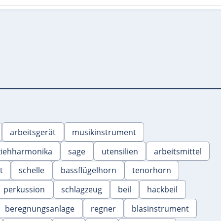
arbeitsgerät
musikinstrument
ziehharmonika
sage
utensilien
arbeitsmittel
t
schelle
bassflügelhorn
tenorhorn
perkussion
schlagzeug
beil
hackbeil
beregnungsanlage
regner
blasinstrument