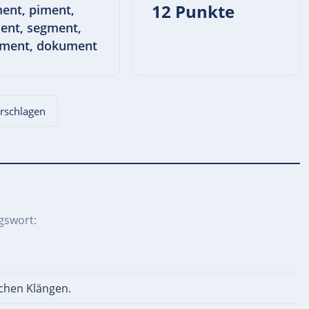
12 Punkte
nt, piment,
ent, segment,
ment, dokument
orschlagen
gswort:
schen Klängen.