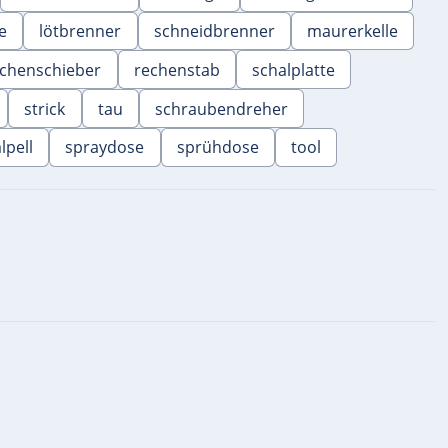
e
lötbrenner
schneidbrenner
maurerkelle
echenschieber
rechenstab
schalplatte
strick
tau
schraubendreher
lpell
spraydose
sprühdose
tool