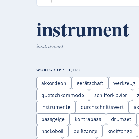
instrument
in·stru·ment
WORTGRUPPE 1
118
akkordeon
gerätschaft
werkzeug
quetschkommode
schifferklavier
instrumente
durchschnittswert
ax
bassgeige
kontrabass
drumset
hackebeil
beißzange
kneifzange