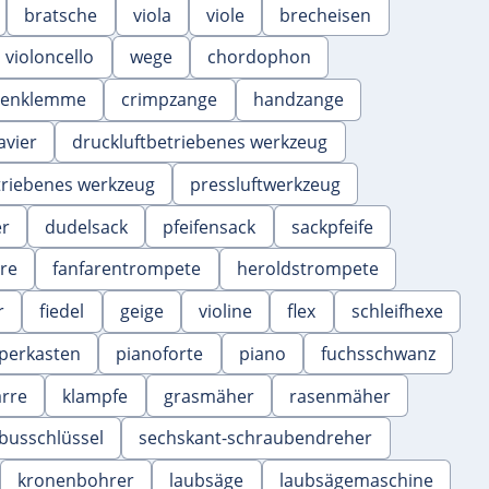
bratsche
viola
viole
brecheisen
violoncello
wege
chordophon
henklemme
crimpzange
handzange
avier
druckluftbetriebenes werkzeug
triebenes werkzeug
pressluftwerkzeug
er
dudelsack
pfeifensack
sackpfeife
re
fanfarentrompete
heroldstrompete
r
fiedel
geige
violine
flex
schleifhexe
perkasten
pianoforte
piano
fuchsschwanz
arre
klampfe
grasmäher
rasenmäher
busschlüssel
sechskant-schraubendreher
kronenbohrer
laubsäge
laubsägemaschine