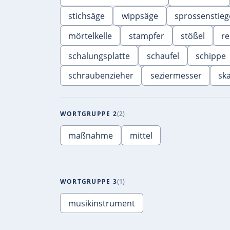
stichsäge
wippsäge
sprossenstieg
mörtelkelle
stampfer
stößel
r
schalungsplatte
schaufel
schippe
schraubenzieher
seziermesser
ska
WORTGRUPPE 2
2
maßnahme
mittel
WORTGRUPPE 3
1
musikinstrument