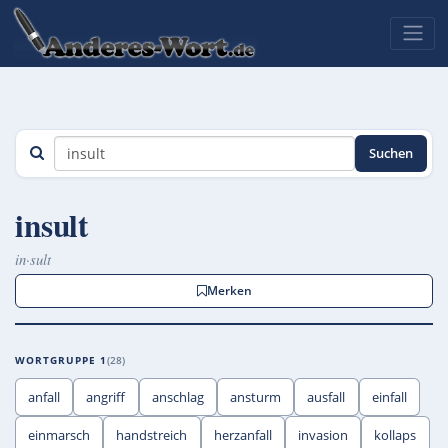
Suchen
insult
in·sult
Merken
WORTGRUPPE 1
28
anfall
angriff
anschlag
ansturm
ausfall
einfall
einmarsch
handstreich
herzanfall
invasion
kollaps