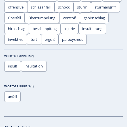
offensive
schlaganfall
schock
sturm
sturmangriff
Überfall
Überrumpelung
vorstoß
gehirnschlag
hirnschlag
beschimpfung
injurie
insultierung
invektive
tort
erguß
paroxysmus
WORTGRUPPE 2
2
insult
insultation
WORTGRUPPE 3
1
anfall