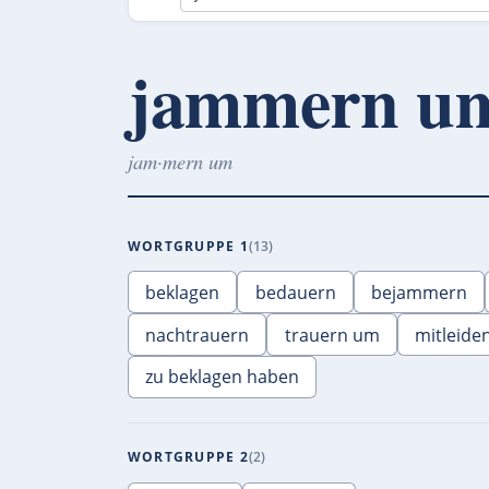
jammern u
jam·mern um
WORTGRUPPE 1
13
beklagen
bedauern
bejammern
nachtrauern
trauern um
mitleide
zu beklagen haben
WORTGRUPPE 2
2