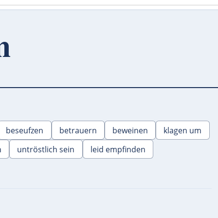
m
beseufzen
betrauern
beweinen
klagen um
n
untröstlich sein
leid empfinden