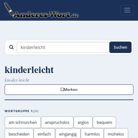
Suchen
kinderleicht
kin·der·leicht
Merken
WORTGRUPPE 1
30
am schnürchen
anspruchslos
arglos
bequem
bescheiden
einfach
eingängig
harmlos
mühelos