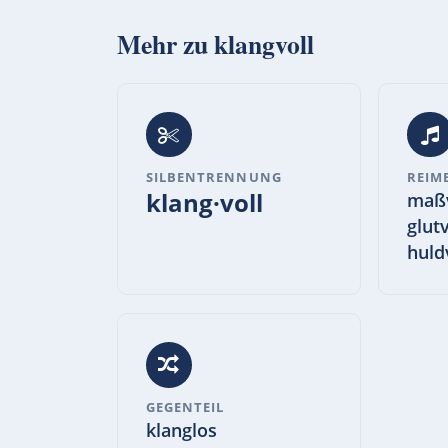
Mehr zu
klangvoll
SILBENTRENNUNG
REIM
klang·voll
maßv
glutv
huldv
GEGENTEIL
klanglos