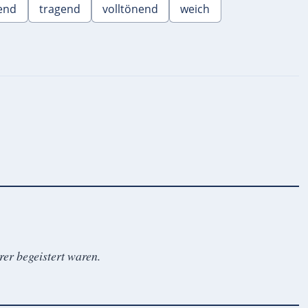
end
tragend
volltönend
weich
rer begeistert waren.