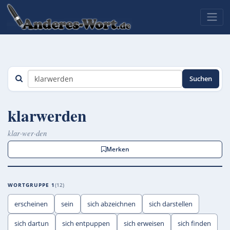
Suchen
klarwerden
klar·wer·den
Merken
WORTGRUPPE 1
12
erscheinen
sein
sich abzeichnen
sich darstellen
sich dartun
sich entpuppen
sich erweisen
sich finden