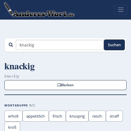
Suchen
knackig
kna·ckig
Merken
WORTGRUPPE 1
7
erholt
appetitlich
frisch
knusprig
resch
straff
kroß