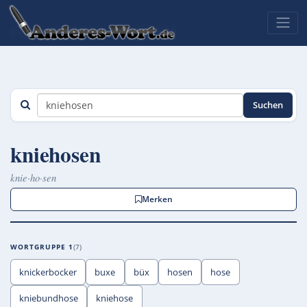
Suchen
kniehosen
knie·ho·sen
Merken
WORTGRUPPE 1
7
knickerbocker
buxe
büx
hosen
hose
kniebundhose
kniehose