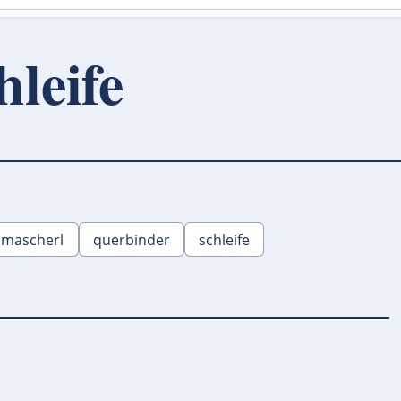
leife
mascherl
querbinder
schleife