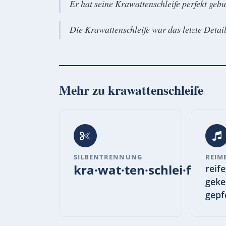
Er hat seine Krawattenschleife perfekt geb
Die Krawattenschleife war das letzte Detail
Mehr zu
krawattenschleife
SILBENTRENNUNG
REIM
kra·wat·ten·schlei·fe
reife
gekei
gepf