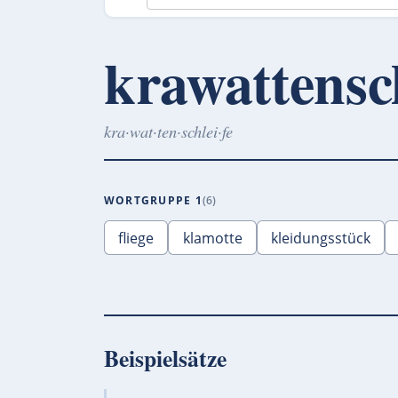
krawattensch
kra·wat·ten·schlei·fe
WORTGRUPPE 1
6
fliege
klamotte
kleidungsstück
Beispielsätze