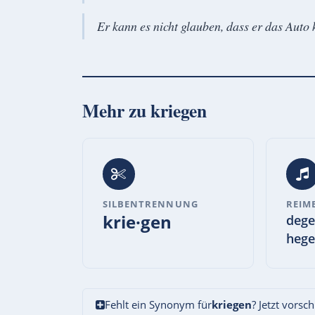
Er kann es nicht glauben, dass er das Auto 
Mehr zu
kriegen
SILBENTRENNUNG
REIM
krie·gen
dege
hege
Fehlt ein Synonym für
kriegen
? Jetzt vorsc