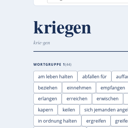
kriegen
krie·gen
WORTGRUPPE 1
44
am leben halten
abfallen für
auff
beziehen
einnehmen
empfangen
erlangen
erreichen
erwischen
kapern
keilen
sich jemanden ange
in ordnung halten
ergreifen
greif