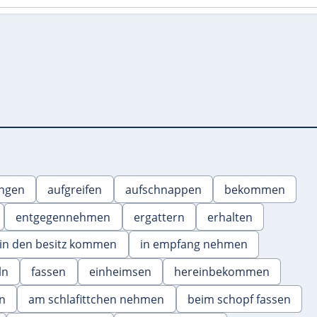
angen
aufgreifen
aufschnappen
bekommen
entgegennehmen
ergattern
erhalten
in den besitz kommen
in empfang nehmen
ln
fassen
einheimsen
hereinbekommen
en
am schlafittchen nehmen
beim schopf fassen