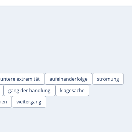
untere extremität
aufeinanderfolge
strömung
gang der handlung
klagesache
nen
weitergang