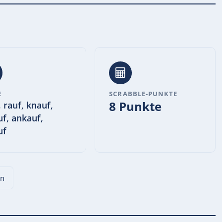
E
SCRABBLE-PUNKTE
8 Punkte
, rauf, knauf,
uf, ankauf,
uf
en