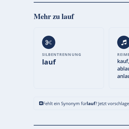
Mehr zu
lauf
SILBENTRENNUNG
REIM
lauf
kauf
abla
anla
Fehlt ein Synonym für
lauf
? Jetzt vorschlag