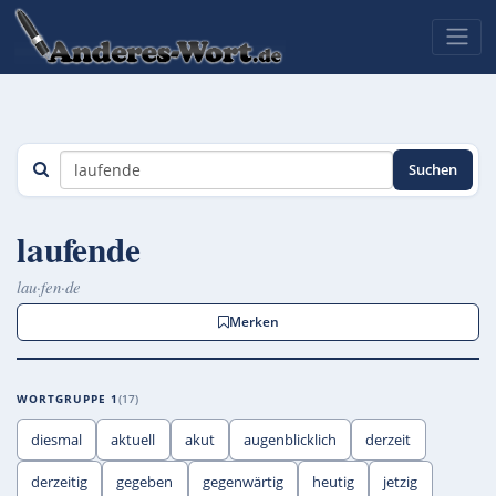
Suchen
laufende
lau·fen·de
Merken
WORTGRUPPE 1
17
diesmal
aktuell
akut
augenblicklich
derzeit
derzeitig
gegeben
gegenwärtig
heutig
jetzig