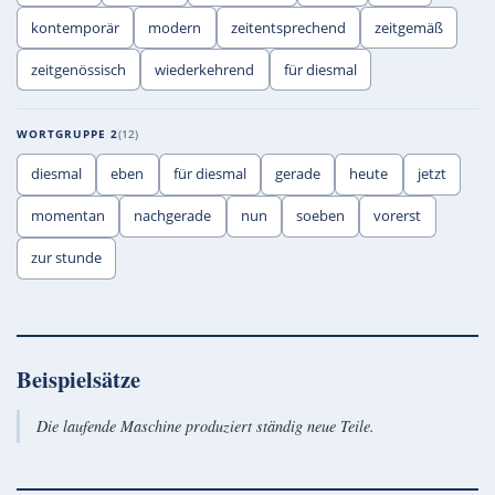
kontemporär
modern
zeitentsprechend
zeitgemäß
zeitgenössisch
wiederkehrend
für diesmal
WORTGRUPPE 2
12
diesmal
eben
für diesmal
gerade
heute
jetzt
momentan
nachgerade
nun
soeben
vorerst
zur stunde
Beispielsätze
Die laufende Maschine produziert ständig neue Teile.