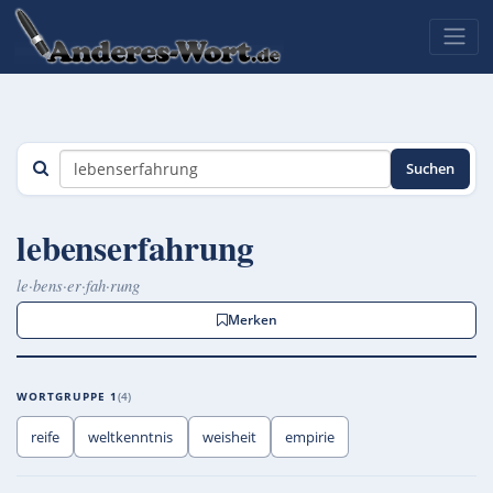
Suchen
lebenserfahrung
le·bens·er·fah·rung
Merken
WORTGRUPPE 1
4
reife
weltkenntnis
weisheit
empirie