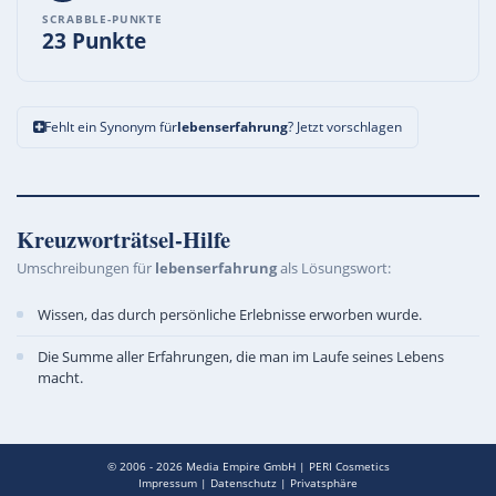
SCRABBLE-PUNKTE
23 Punkte
Fehlt ein Synonym für
lebenserfahrung
? Jetzt vorschlagen
Kreuzworträtsel-Hilfe
Umschreibungen für
lebenserfahrung
als Lösungswort:
Wissen, das durch persönliche Erlebnisse erworben wurde.
Die Summe aller Erfahrungen, die man im Laufe seines Lebens
macht.
© 2006 - 2026
Media Empire GmbH
|
PERI Cosmetics
Impressum
|
Datenschutz
|
Privatsphäre