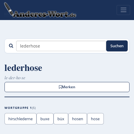
Suchen
lederhose
le·der·ho·se
Merken
WORTGRUPPE 1
5
hirschlederne
buxe
büx
hosen
hose