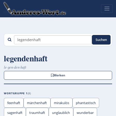
Suchen
legendenhaft
le·gen·den·haft
Merken
WORTGRUPPE 1
8
feenhaft
märchenhaft
mirakulös
phantastisch
sagenhaft
traumhaft
unglaublich
wunderbar